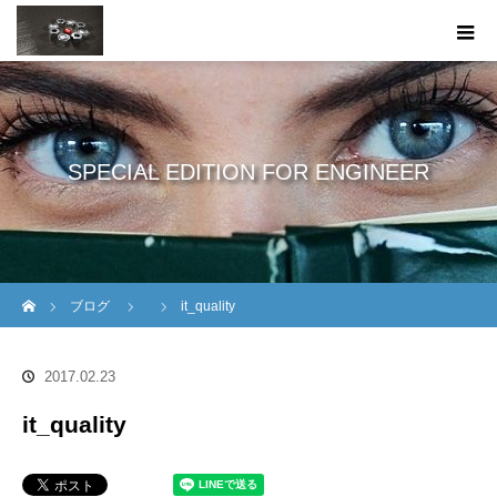
SPECIAL EDITION FOR ENGINEER
ホーム
ブログ
it_quality
2017.02.23
it_quality