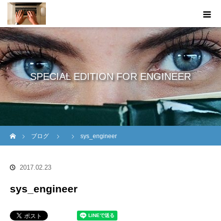
SPECIAL EDITION FOR ENGINEER
ホーム
ブログ
sys_engineer
2017.02.23
sys_engineer