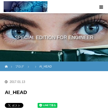
SPECIAL EDITION FOR ENGINEER
ホーム
ブログ
AI_HEAD
2017.01.13
AI_HEAD