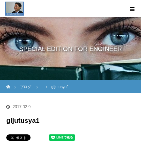
SPECIAL EDITION FOR ENGINEER
ホーム
ブログ
gijutusya1
2017.02.9
gijutusya1