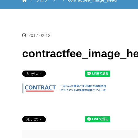
ブログ
contractfee_image_head
2017.02.12
contractfee_image_h