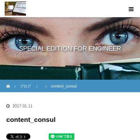
SPECIAL EDITION FOR ENGINEER
ホーム
ブログ
content_consul
2017.01.11
content_consul