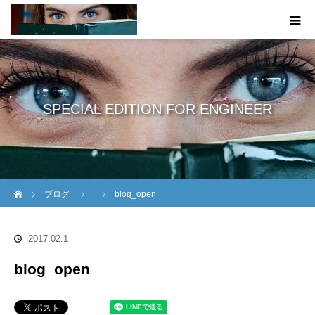
SPECIAL EDITION FOR ENGINEER
ホーム
ブログ
blog_open
2017.02.1
blog_open