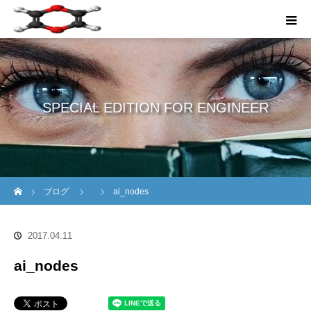
SPECIAL EDITION FOR ENGINEER
ホーム
ブログ
ai_nodes
2017.04.11
ai_nodes