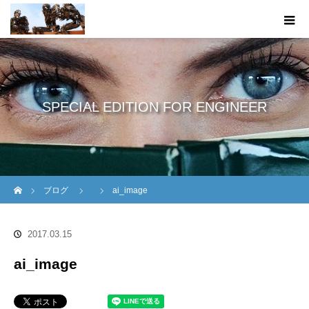
SPECIAL EDITION FOR ENGINEER
ホーム
ブログ
ai_image
2017.03.15
ai_image