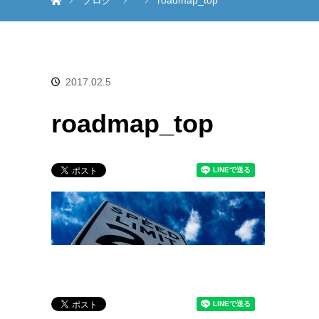
ブログ
roadmap_top
2017.02.5
roadmap_top