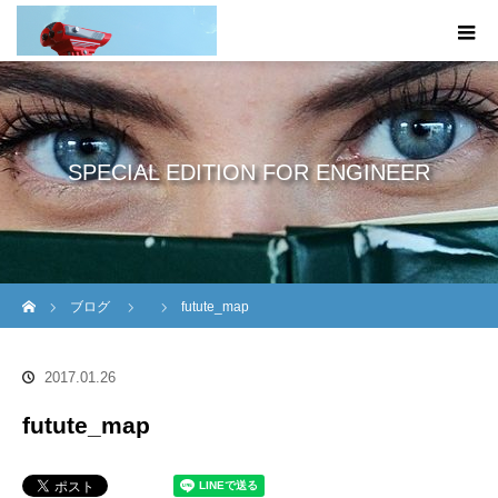
SPECIAL EDITION FOR ENGINEER
ホーム
ブログ
futute_map
2017.01.26
futute_map