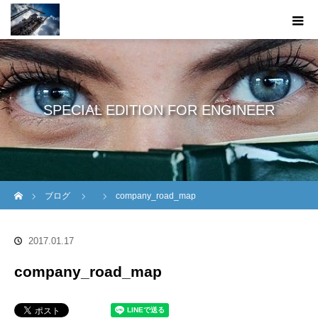
SPECIAL EDITION FOR ENGINEER
ホーム
ブログ
company_road_map
2017.01.17
company_road_map