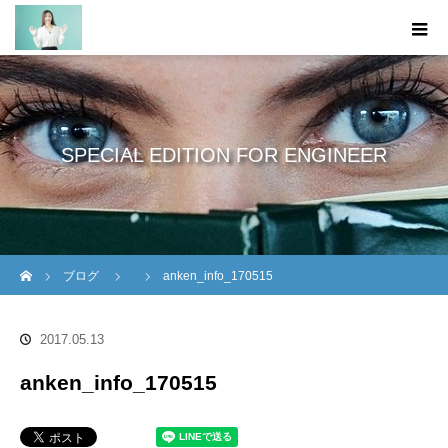
SPECIAL EDITION FOR ENGINEER
ホーム
ブログ
anken_info_170515
2017.05.13
anken_info_170515