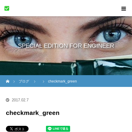
SPECIAL EDITION FOR ENGINEER
ホーム
ブログ
checkmark_green
2017.02.7
checkmark_green